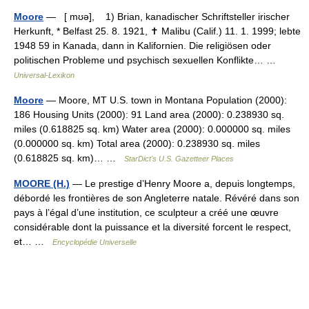
Moore
— [ mʊə], 1) Brian, kanadischer Schriftsteller irischer
Herkunft, * Belfast 25. 8. 1921, ✝ Malibu (Calif.) 11. 1. 1999; lebte
1948 59 in Kanada, dann in Kalifornien. Die religiösen oder
politischen Probleme und psychisch sexuellen Konflikte… …
Universal-Lexikon
Moore
— Moore, MT U.S. town in Montana Population (2000):
186 Housing Units (2000): 91 Land area (2000): 0.238930 sq.
miles (0.618825 sq. km) Water area (2000): 0.000000 sq. miles
(0.000000 sq. km) Total area (2000): 0.238930 sq. miles
(0.618825 sq. km)… …
StarDict's U.S. Gazetteer Places
MOORE (H.)
— Le prestige d’Henry Moore a, depuis longtemps,
débordé les frontières de son Angleterre natale. Révéré dans son
pays à l’égal d’une institution, ce sculpteur a créé une œuvre
considérable dont la puissance et la diversité forcent le respect,
et… …
Encyclopédie Universelle