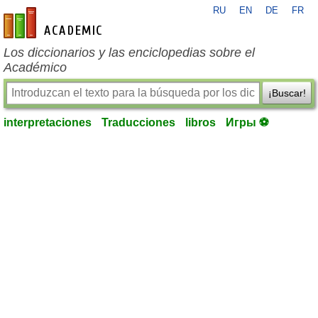
RU
EN
DE
FR
es-academic.com
Los diccionarios y las enciclopedias sobre el
Académico
¡Buscar!
interpretaciones
Traducciones
libros
Игры ⚽