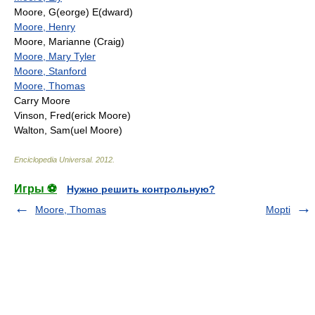
Moore, G(eorge) E(dward)
Moore, Henry
Moore, Marianne (Craig)
Moore, Mary Tyler
Moore, Stanford
Moore, Thomas
Carry Moore
Vinson, Fred(erick Moore)
Walton, Sam(uel Moore)
Enciclopedia Universal
.
2012
.
Игры ⚽
Нужно решить контрольную?
Moore, Thomas
Mopti