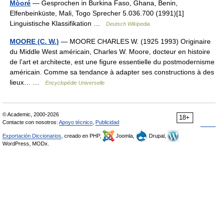
Mòoré
— Gesprochen in Burkina Faso, Ghana, Benin,
Elfenbeinküste, Mali, Togo Sprecher 5.036.700 (1991)[1]
Linguistische Klassifikation …
Deutsch Wikipedia
MOORE (C. W.)
— MOORE CHARLES W. (1925 1993) Originaire
du Middle West américain, Charles W. Moore, docteur en histoire
de l’art et architecte, est une figure essentielle du postmodernisme
américain. Comme sa tendance à adapter ses constructions à des
lieux… …
Encyclopédie Universelle
© Academic, 2000-2026
18+
Contacte con nosotros:
Apoyo técnico
,
Publicidad
Exportación Diccionarios
, creado en PHP,
Joomla,
Drupal,
WordPress, MODx.